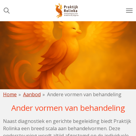
Ga
direct
naar
de
hoofdinhoud
Home
»
Aanbod
»
Andere vormen van behandeling
Ander vormen van behandeling
Naast diagnostiek en gerichte begeleiding biedt Praktijk
Rolinka een breed scala aan behandelvormen. Deze
ondersteuning wordt altijd afgestemd op de individuele