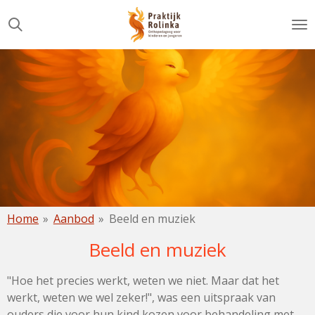
Ga
direct
naar
de
hoofdinhoud
Home
»
Aanbod
»
Beeld en muziek
Beeld en muziek
"Hoe het precies werkt, weten we niet. Maar dat het
werkt, weten we wel zeker!", was een uitspraak van
ouders die voor hun kind kozen voor behandeling met