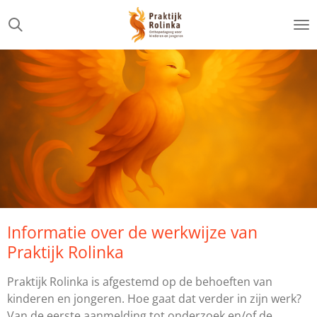
Ga
direct
naar
de
hoofdinhoud
Informatie over de werkwijze van
Praktijk Rolinka
Praktijk Rolinka is afgestemd op de behoeften van
kinderen en jongeren. Hoe gaat dat verder in zijn werk?
Van de eerste aanmelding tot onderzoek en/of de