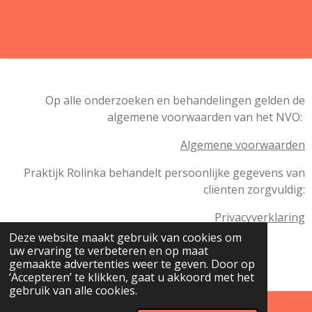
Op alle onderzoeken en behandelingen gelden de
algemene voorwaarden van het NVO:
A
lgemene voorwaarden
Praktijk Rolinka behandelt persoonlijke gegevens van
cliënten zorgvuldig:
P
rivacyverklaring
Deze website maakt gebruik van cookies om
uw ervaring te verbeteren en op maat
© 2025 - 2026 Praktijk Rolinka
gemaakte advertenties weer te geven. Door op
Powered by
JouwWeb
‘Accepteren’ te klikken, gaat u akkoord met het
gebruik van alle cookies.